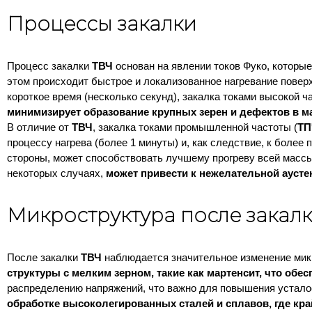
Процессы закалки
Процесс закалки
ТВЧ
основан на явлении токов Фуко, которые
этом происходит быстрое и локализованное нагревание поверх
короткое время (несколько секунд), закалка токами высокой ч
минимизирует образование крупных зерен и дефектов в м
В отличие от
ТВЧ
, закалка токами промышленной частоты (
ТП
процессу нагрева (более 1 минуты) и, как следствие, к боле
стороны, может способствовать лучшему прогреву всей массы д
некоторых случаях,
может привести к нежелательной аусте
Микроструктура после закал
После закалки
ТВЧ
наблюдается значительное изменение микр
структуры с мелким зерном, такие как мартенсит, что обе
распределению напряжений, что важно для повышения усталос
обработке высоколегированных сталей и сплавов, где кра