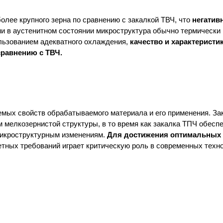
олее крупного зерна по сравнению с закалкой ТВЧ, что
негатив
 в аустенитном состоянии микроструктура обычно термически и
льзованием адекватного охлаждения,
качество и характеристи
сравнению с ТВЧ.
емых свойств обрабатываемого материала и его применения. За
 мелкозернистой структуры, в то время как закалка ТПЧ обесп
микроструктурным изменениям.
Для достижения оптимальных 
ретных требований играет критическую роль в современных техн