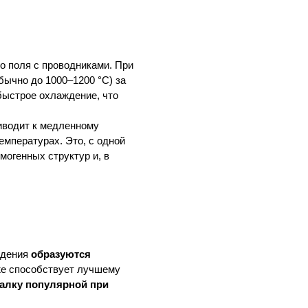
о поля с проводниками. При
бычно до 1000–1200 °C) за
 быстрое охлаждение, что
риводит к медленному
емпературах. Это, с одной
могенных структур и, в
ждения
образуются
же способствует лучшему
калку популярной при