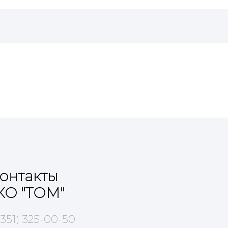
онтакты
КО "ТОМ"
(351) 325-00-50