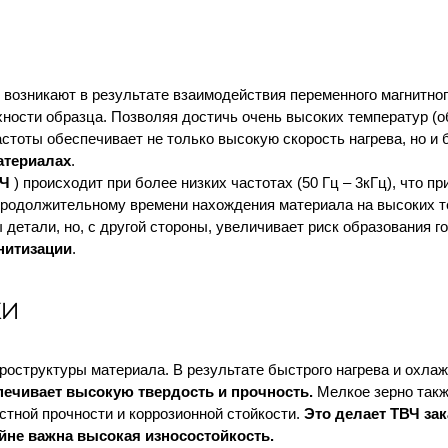
 возникают в результате взаимодействия переменного магнитног
ности образца. Позволяя достичь очень высоких температур (о
астоты обеспечивает не только высокую скорость нагрева, но и
атериалах
.
Ч
) происходит при более низких частотах (50 Гц – 3кГц), что п
е продолжительному времени нахождения материала на высоких т
етали, но, с другой стороны, увеличивает риск образования го
нитизации
.
ки
оструктуры материала. В результате быстрого нагрева и охла
спечивает высокую твердость и прочность.
Мелкое зерно так
тной прочности и коррозионной стойкости.
Это делает ТВЧ за
йне важна высокая износостойкость.