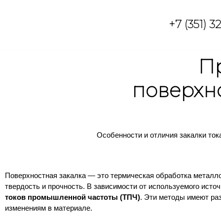
+7 (351) 3
Перейти
к
содержимому
П
поверхн
Особенности и отличия закалки то
Поверхностная закалка — это термическая обработка металло
твердость и прочность. В зависимости от используемого исто
токов промышленной частоты (ТПЧ)
. Эти методы имеют ра
изменениям в материале.